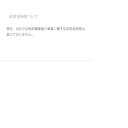
​返戻金制度ついて
​現在、当社では有料職業紹介事業に関する返戻金制度は
設けておりません。
​株式会社アキュアズ
〒110-0016
東京都台東区台東1丁目10番6号 サワビル4F
info@acurez.jp
​有料職業紹介事業
​労働者派遣事業
情報セキュリティ基本方針