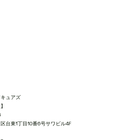
ュアズ
】
6
10番6号サワビル4F