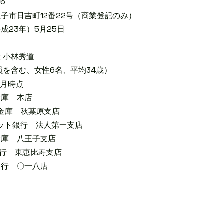
6
2番22号（商業登記のみ）
3年）5月25日
小林秀道
む、女性6名、平均34歳）
時点
庫 本店
庫 秋葉原支店
行 法人第一支店
王子支店
恵比寿支店
〇一八店