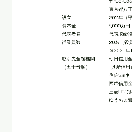
〒193-083
東京都八王子市日吉町1
設立 2011年（平成2
資本金 1,000万円
代表者名 代表取締役 
従業員数 20名（役員を含
※2026年1月
取引先金融機関 朝日信用金
（五十音順） 興産信用金
住信SBIネット銀
西武信用金庫 八
三菱UFJ銀行 東
​ ゆうちょ銀行 